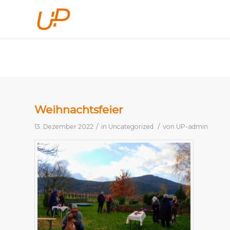
Weihnachtsfeier
/
/
13. Dezember 2022
in
Uncategorized
von
UP-admin